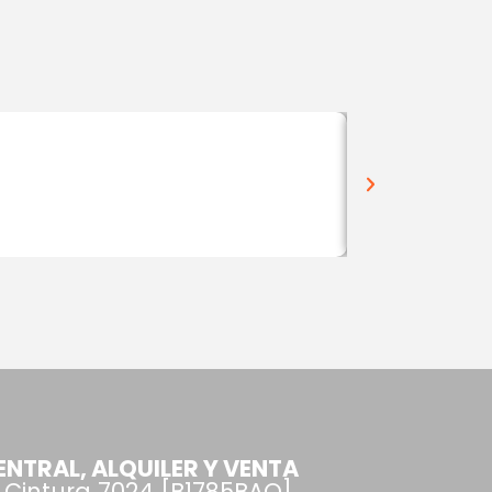
EVENTOS
NTRAL, ALQUILER Y VENTA
 Cintura 7024 [B1785BAO]