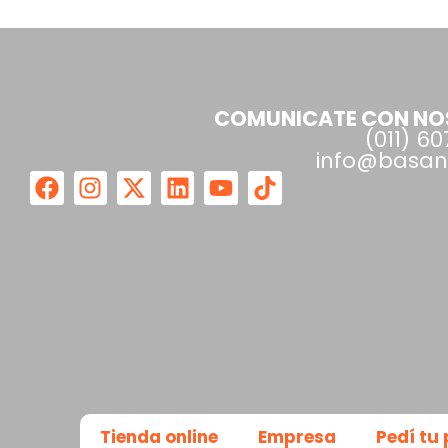
COMUNICATE CON N
(011) 6
info@basani
Tienda online
Empresa
Pedí tu