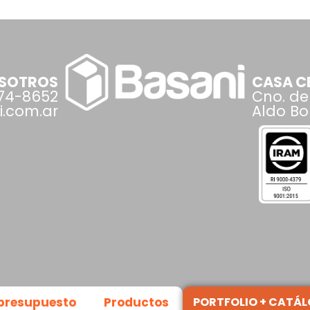
OSOTROS
CASA CE
074-8652
Cno. de
.com.ar
Aldo Bon
 presupuesto
Productos
PORTFOLIO + CATÁ