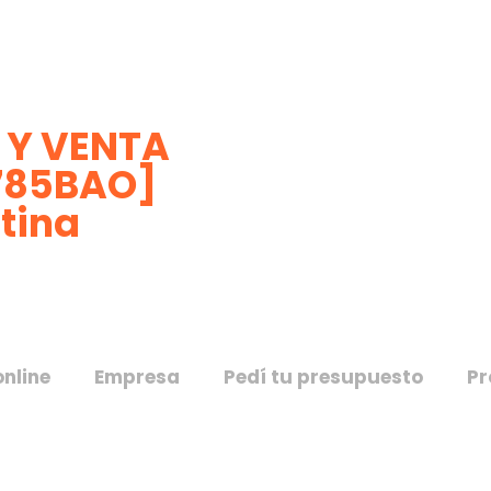
 Y VENTA
1785BAO]
ntina
online
Empresa
Pedí tu presupuesto
Pr