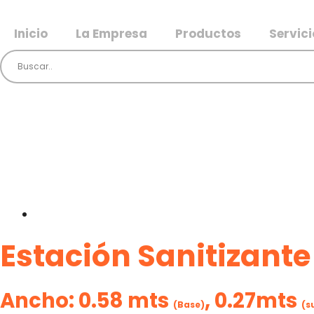
Inicio
La Empresa
Productos
Servici
Higiene
Estación Sanitizant
Ancho:
0.58 mts
, 0.27mts
(Base)
(s