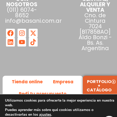
NOSOTROS
ALQUILER Y
(011) 6074-
VENTA
8652
Cno. de
info@basani.com.ar
Cintura
7024
[B1785BAO]
Aldo Bonzi -
Bs. As.
Argentina
Tienda online
Empresa
PORTFOLIO
+
CATÁLOGO
Pedí tu presupuesto
Utilizamos cookies para ofrecerte la mejor experiencia en nuestra
web.
Productos
Puedes aprender más sobre qué cookies utilizamos o
desactivarlas en los
ajustes
.